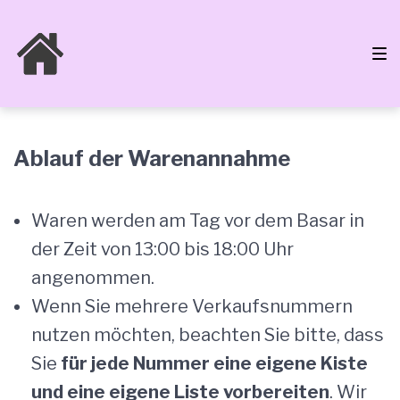
Zur
Zum
Zum
Hauptnavigation
Inhalt
Footer
springen
springen
springen
Warenannahme
Ablauf der Warenannahme
/
Waren werden am Tag vor dem Basar in
der Zeit von 13:00 bis 18:00 Uhr
Abrechnung
angenommen.
Wenn Sie mehrere Verkaufsnummern
nutzen möchten, beachten Sie bitte, dass
Sie
für jede Nummer eine eigene Kiste
und eine eigene Liste vorbereiten
. Wir