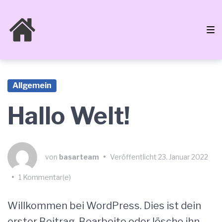
Zur
Zum
Zum
Hauptnavigation
Inhalt
Footer
springen
springen
springen
Allgemein
Hallo Welt!
von
basarteam
•
Veröffentlicht
23. Januar 2022
•
1 Kommentar(e)
Willkommen bei WordPress. Dies ist dein
erster Beitrag. Bearbeite oder lösche ihn